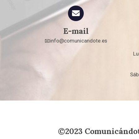
E-mail
📧info@comunicandote.es
Lu
Sáb
©
2023
Comunicándo