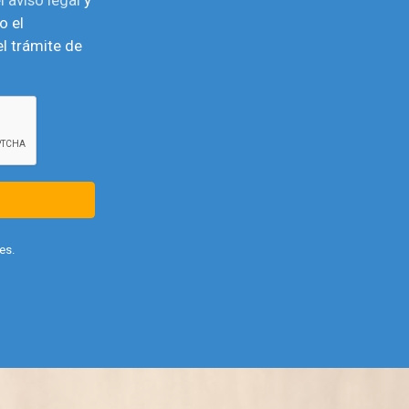
o el
l trámite de
es.